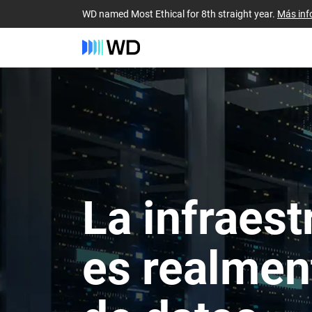
WD named Most Ethical for 8th straight year.
Más inf
La infraest
es realmen